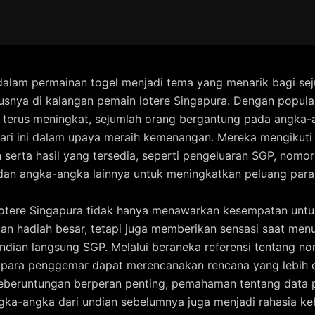
dalam permainan togel menjadi tema yang menarik bagi se
usnya di kalangan pemain lotere Singapura. Dengan popular
 terus meningkat, sejumlah orang bergantung pada angka-
ari ini dalam upaya meraih kemenangan. Mereka mengikuti 
 serta hasil yang tersedia, seperti pengeluaran SGP, nomor
dan angka-angka lainnya untuk meningkatkan peluang para
lotere Singapura tidak hanya menawarkan kesempatan untu
 hadiah besar, tetapi juga memberikan sensasi saat menu
undian langsung SGP. Melalui beraneka referensi tentang 
r para penggemar dapat merencanakan rencana yang lebih ef
eberuntungan berperan penting, pemahaman tentang data 
ka-angka dari undian sebelumnya juga menjadi rahasia keb