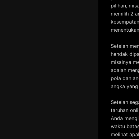
pilihan, mi
memilih 2 
kesempatan 
menentukan 
Setelah mem
hendak dipa
misalnya me
adalah meng
pola dan an
angka yang
Setelah seg
taruhan onl
Anda mengik
waktu batas
melihat apa