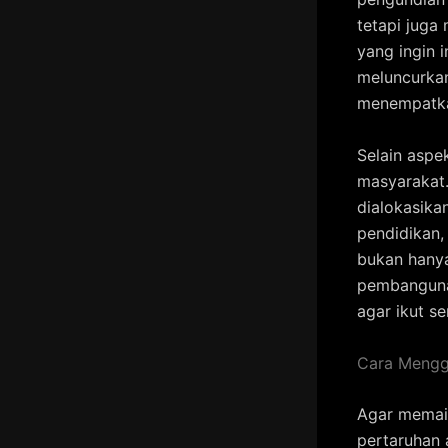
tetapi jug
yang ingin 
meluncurkan
menempatkan
Selain aspe
masyarakat.
dialokasika
pendidikan, 
bukan hanya
pembangunan
agar ikut se
Cara Mengg
Agar memain
pertaruhan 