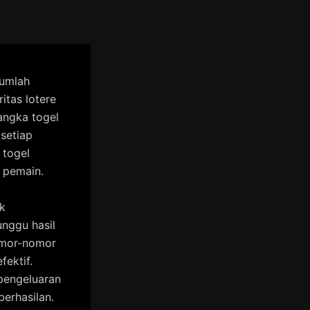
jumlah
itas lotere
angka togel
setiap
 togel
 pemain.
k
nggu hasil
nomor-nomor
ektif.
pengeluaran
erhasilan.