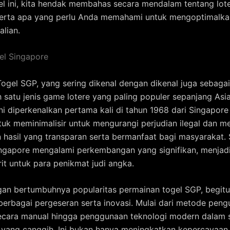
el ini, kita hendak membahas secara mendalam tentang lot
serta apa yang perlu Anda memahami untuk mengoptimalka
alian.
el Singapore
ogel SGP, yang sering dikenal dengan dikenal juga sebagai
h satu jenis game lotere yang paling populer sepanjang Asi
ni diperkenalkan pertama kali di tahun 1968 dari Singapore
ntuk meminimalisir untuk mengurangi perjudian ilegal dan 
 hasil yang transparan serta bermanfaat bagi masyarakat. 
Singapore mengalami perkembangan yang signifikan, menjadi
rit untuk para penikmat judi angka.
gan bertumbuhnya popularitas permainan togel SGP, begitu
erbagai pergeseran serta inovasi. Mulai dari metode peng
ecara manual hingga penggunaan teknologi modern dalam 
yang canggih. Ini bukan hanya meningkatkan kepercayaan