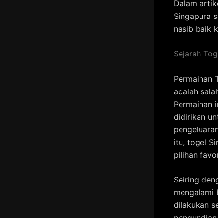
Dalam artik
Singapura 
nasib baik k
Sejarah Tog
Permainan T
adalah sala
Permainan i
didirikan u
pengeluaran
itu, togel 
pilihan favo
Seiring den
mengalami b
dilakukan s
pengundian 