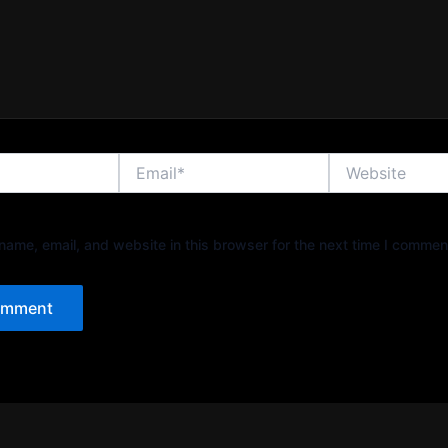
Email*
Website
ame, email, and website in this browser for the next time I commen