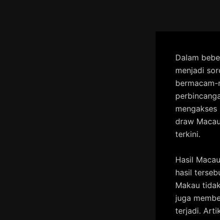
Skip
to
content
Dalam beber
menjadi sor
bermacam-ma
perbincanga
mengakses in
draw Macau
terkini.
Hasil Macau
hasil terse
Makau tidak
juga member
terjadi. Ar