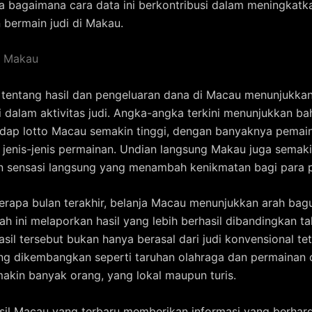
a bagaimana cara data ini berkontribusi dalam meningkatk
bermain judi di Makau.
i Makau
i tentang hasil dan pengeluaran dana di Macau menunjukka
i dalam aktivitas judi. Angka-angka terkini menunjukkan b
adap lotto Macau semakin tinggi, dengan banyaknya pemain
 jenis-jenis permainan. Undian langsung Makau juga semaki
 sensasi langsung yang menambah kenikmatan bagi para p
rapa bulan terakhir, belanja Macau menunjukkan arah bag
yah ini melaporkan hasil yang lebih berhasil dibandingkan ta
asil tersebut bukan hanya berasal dari judi konvensional te
ang dikembangkan seperti taruhan olahraga dan permainan o
akin banyak orang, yang lokal maupun turis.
sil Macau yang terbaru memberikan informasi yang berhar