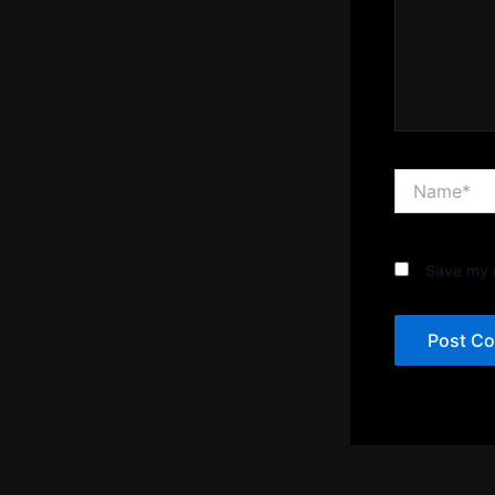
Name*
Save my n