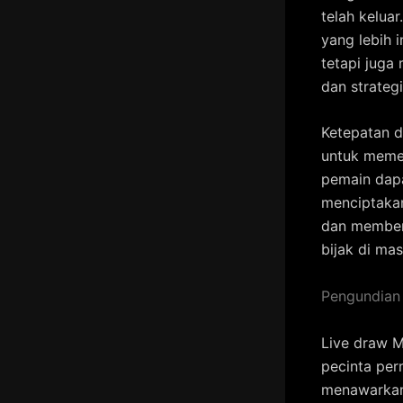
telah kelua
yang lebih i
tetapi juga
dan strategi
Ketepatan d
untuk memel
pemain dapa
menciptakan
dan member
bijak di ma
Pengundian 
Live draw 
pecinta per
menawarkan 