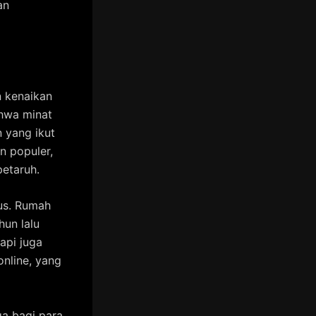
an
n kenaikan
ahwa minat
 yang ikut
n populer,
etaruh.
us. Rumah
hun lalu
tapi juga
nline, yang
ga bagi para