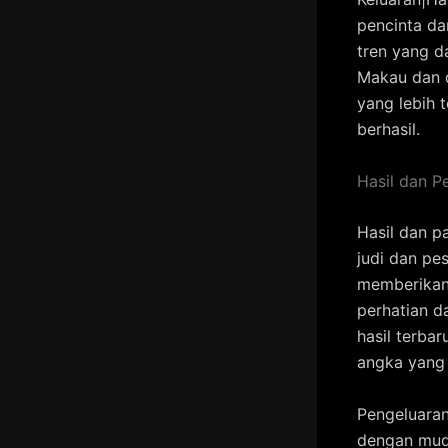
pencinta da
tren yang d
Makau dan d
yang lebih
berhasil.
Hasil dan P
Hasil dan p
judi dan pes
memberikan 
perhatian d
hasil terba
angka yang 
Pengeluaran
dengan mud