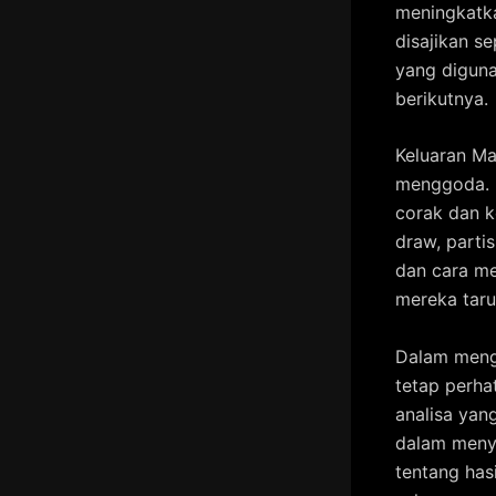
meningkatk
disajikan s
yang diguna
berikutnya.
Keluaran Ma
menggoda. B
corak dan k
draw, parti
dan cara me
mereka taru
Dalam menga
tetap perha
analisa ya
dalam meny
tentang has