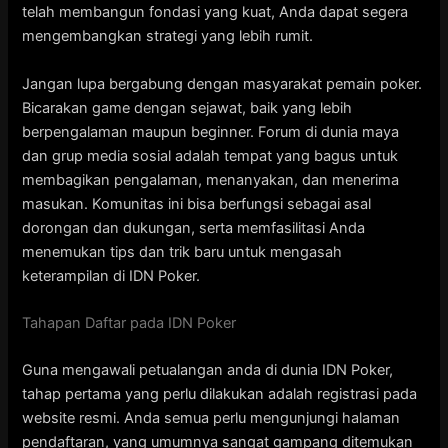
telah membangun fondasi yang kuat, Anda dapat segera
mengembangkan strategi yang lebih rumit.
Jangan lupa bergabung dengan masyarakat pemain poker.
Bicarakan game dengan sejawat, baik yang lebih
berpengalaman maupun beginner. Forum di dunia maya
dan grup media sosial adalah tempat yang bagus untuk
membagikan pengalaman, menanyakan, dan menerima
masukan. Komunitas ini bisa berfungsi sebagai asal
dorongan dan dukungan, serta memfasilitasi Anda
menemukan tips dan trik baru untuk mengasah
keterampilan di IDN Poker.
Tahapan Daftar pada IDN Poker
Guna mengawali petualangan anda di dunia IDN Poker,
tahap pertama yang perlu dilakukan adalah registrasi pada
website resmi. Anda semua perlu mengunjungi halaman
pendaftaran, yang umumnya sangat gampang ditemukan