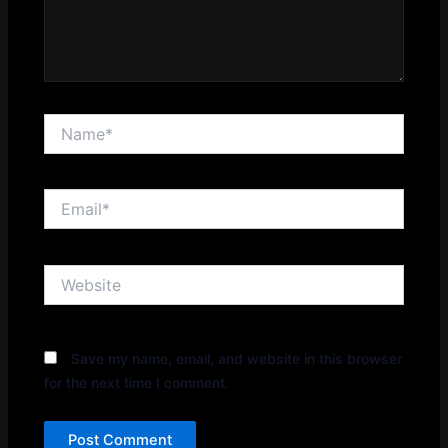
Name*
Email*
Website
Save my name, email, and website in this browser
for the next time I comment.