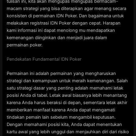
tulisan ini, kita akan mengupas mengupas bermacam-
macam strategi yang bisa diterapkan agar menang secara
konsisten di permainan IDN Poker. Dan bagaimana untuk
melakukan registrasi IDN Poker dengan cepat. Harapan
kami informasi ini dapat menolong mu mendapatkan
kemenangan diinginkan dan menjadi juara dalam
permainan poker.
Pendekatan Fundamental IDN Poker
Permainan ini adalah permainan yang mengharuskan
strategi dan kemampuan untuk meraih kemenangan. Salah
satu strategi dasar yang penting adalah memahami letak
posisi Anda di tabel. Letak awal biasanya lebih menantang
karena Anda harus beraksi di depan, sementara letak akhir
memberikan manfaat karena Anda dapat mengamati
tindakan pemain lain sebelum mengambil keputusan.
Dengan memahami posisi kita, Anda dapat menentukan
kartu awal yang lebih unggul dan menjauhkan diri dari risiko