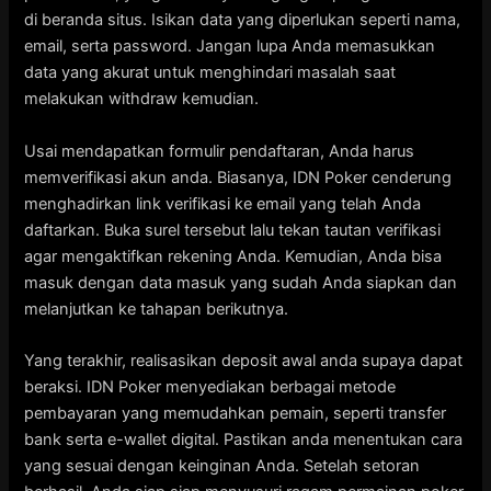
di beranda situs. Isikan data yang diperlukan seperti nama,
email, serta password. Jangan lupa Anda memasukkan
data yang akurat untuk menghindari masalah saat
melakukan withdraw kemudian.
Usai mendapatkan formulir pendaftaran, Anda harus
memverifikasi akun anda. Biasanya, IDN Poker cenderung
menghadirkan link verifikasi ke email yang telah Anda
daftarkan. Buka surel tersebut lalu tekan tautan verifikasi
agar mengaktifkan rekening Anda. Kemudian, Anda bisa
masuk dengan data masuk yang sudah Anda siapkan dan
melanjutkan ke tahapan berikutnya.
Yang terakhir, realisasikan deposit awal anda supaya dapat
beraksi. IDN Poker menyediakan berbagai metode
pembayaran yang memudahkan pemain, seperti transfer
bank serta e-wallet digital. Pastikan anda menentukan cara
yang sesuai dengan keinginan Anda. Setelah setoran