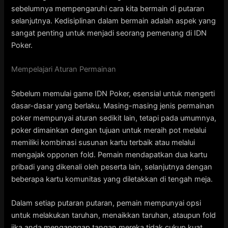
sebelumnya mempengaruhi cara kita bermain di putaran
selanjutnya. Kedisiplinan dalam bermain adalah aspek yang
sangat penting untuk menjadi seorang pemenang di IDN
Poker.
Mempelajari Aturan Permainan
Sebelum memulai game IDN Poker, esensial untuk mengerti
dasar-dasar yang berlaku. Masing-masing jenis permainan
poker mempunyai aturan sedikit lain, tetapi pada umumnya,
poker dimainkan dengan tujuan untuk meraih pot melalui
memiliki kombinasi susunan kartu terbaik atau melalui
mengajak opponen fold. Pemain mendapatkan dua kartu
pribadi yang dikenali oleh peserta lain, selanjutnya dengan
beberapa kartu komunitas yang diletakkan di tengah meja.
Dalam setiap putaran putaran, pemain mempunyai opsi
untuk melakukan taruhan, menaikkan taruhan, ataupun fold
jika anda menganggap tangan mereka tidak cukup kuat.