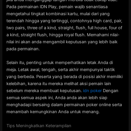
Pada permainan IDN Play, pemain wajib senantiasa
mengetahui tingkat kombinasi kartu, mulai dari yang
terendah hingga yang tertinggi, contohnya high card, pair,
two pairs, three of a kind, straight, flush, full house, four of
a kind, straight flush, hingga royal flush. Memahami nilai-
nilai ini akan anda mengambil keputusan yang lebih baik
pada permainan.
Selain itu, penting untuk memperhatikan letak Anda di
meja. Letak awal, tengah, serta akhir mempunyai taktik
yang berbeda. Peserta yang berada di posisi akhir memiliki
kelebihan, karena itu mereka melihat aksi pemain lain
sebelum mereka membuat keputusan.
idn poker
Dengan
semua semua aspek ini, Anda anda akan lebih siap
menghadapi bersaing dalam permainan poker online serta
menambah kemungkinan Anda untuk menang.
Tips Meningkatkan Keterampilan