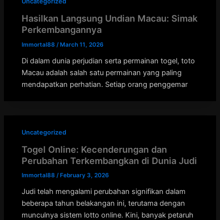
Uncategorized
Hasilkan Langsung Undian Macau: Simak
Perkembangannya
Immortal88
/
March 11, 2026
Di dalam dunia perjudian serta permainan togel, toto
Macau adalah salah satu permainan yang paling
mendapatkan perhatian. Setiap orang penggemar
Uncategorized
Togel Online: Kecenderungan dan
Perubahan Terkembangkan di Dunia Judi
Immortal88
/
February 3, 2026
Judi telah mengalami perubahan signifikan dalam
beberapa tahun belakangan ini, terutama dengan
munculnya sistem lotto online. Kini, banyak petaruh